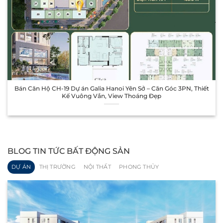
Bán Căn Hộ CH-19 Dự án Galia Hanoi Yên Sở – Căn Góc 3PN, Thiết
Kế Vuông Vắn, View Thoáng Đẹp
BLOG TIN TỨC BẤT ĐỘNG SẢN
DỰ ÁN
THỊ TRƯỜNG
NỘI THẤT
PHONG THỦY